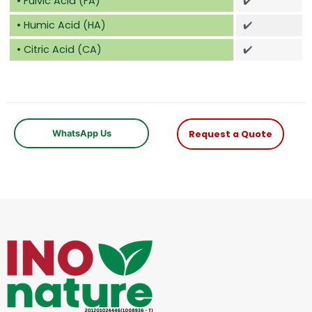
• Fulvic Acid (FA)
✔️
• Humic Acid (HA)
✔️
• Citric Acid (CA)
✔️
WhatsApp Us
Request a Quote