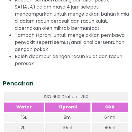
SAHAJA) dalam masa 4 jam selepas
mencampurkan untuk mengelakkan bahan kimia
di dalam racun perosak dan racun kulat,
dicernakan oleh mikrob bermanfaat
Tambah Fipronil untuk mengelakkan pembawa
penyakit seperti semut/anai-anai bersentuhan
dengan pokok
Boleh dicampur dengan racun kulat dan racun
perosak
Pencairan
INO 600 Dilution 1:250
Water
Fipronil
600
16L
8ml
64ml
20L
10ml
80ml