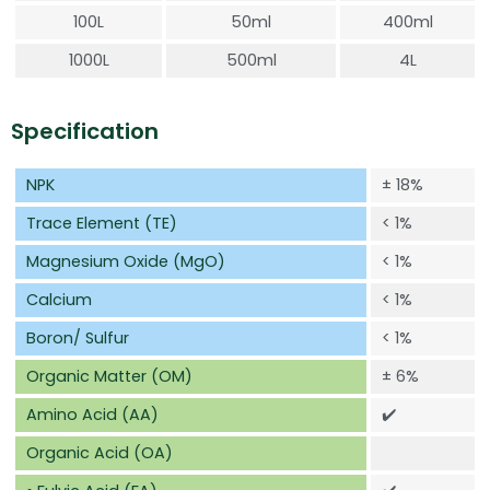
100L
50ml
400ml
1000L
500ml
4L
Specification
NPK
± 18%
Trace Element (TE)
< 1%
Magnesium Oxide (MgO)
< 1%
Calcium
< 1%
Boron/ Sulfur
< 1%
Organic Matter (OM)
± 6%
Amino Acid (AA)
✔️
Organic Acid (OA)