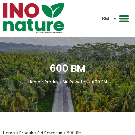
EN
BM
CN
600 BM
Home
»
Produk
»
Siri Rawatan
»
600 BM
Home
»
Produk
»
Siri Rawatan
»
600 BM